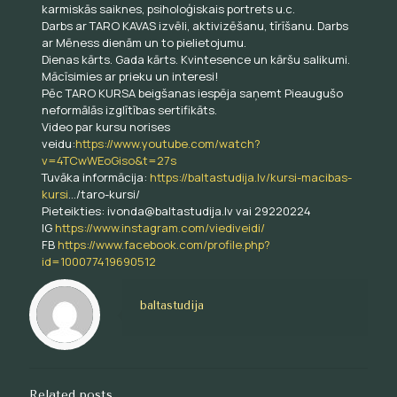
karmiskās saiknes, psiholoģiskais portrets u.c.
Darbs ar TARO KAVAS izvēli, aktivizēšanu, tīrīšanu. Darbs
ar Mēness dienām un to pielietojumu.
Dienas kārts. Gada kārts. Kvintesence un kāršu salikumi.
Mācīsimies ar prieku un interesi!
Pēc TARO KURSA beigšanas iespēja saņemt Pieaugušo
neformālās izglītības sertifikāts.
Video par kursu norises
veidu:
https://www.youtube.com/watch?
v=4TCwWEoGiso&t=27s
Tuvāka informācija:
https://baltastudija.lv/kursi-macibas-
kursi
…/taro-kursi/
Pieteikties: ivonda@baltastudija.lv vai 29220224
IG
https://www.instagram.com/viediveidi/
FB
https://www.facebook.com/profile.php?
id=100077419690512
baltastudija
Related posts