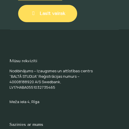
Lasīt vairāk
Mūsu rekvizīti
Nodibinājums – Izaugsmes un attīstības centrs
“BALTĀ STUDIJA” Reģistrācijas numurs –
40008188920 A/S Swedbank,
LV17HABA0551032735465
Meža iela 4, Rīga
Sazinies ar mums