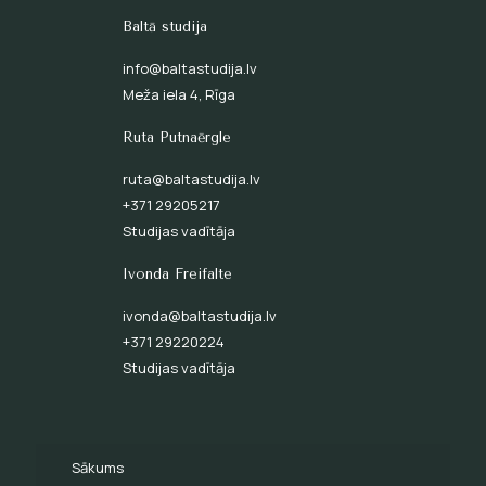
Baltā studija
info@baltastudija.lv
Meža iela 4, Rīga
Ruta Putnaērgle
ruta@baltastudija.lv
+371 29205217
Studijas vadītāja
Ivonda Freifalte
ivonda@baltastudija.lv
+371 29220224
Studijas vadītāja
Sākums