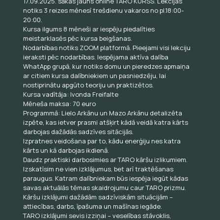
17.09.2025. sākas jauns online TARO KURSS. Lekcijas
notiks 3 reizes mēnesī trešdienu vakaros no pl.18:00-
20:00.
Kursa ilgums 8 mēneši ar iespēju piedalīties
meistarklasēs pēc kursa beigšanas.
Nodarbības notiks ZOOM platformā. Pieejami visi lekciju
ieraksti pēc nodarbības. Iespējama aktīva dalība
WhatApp grupā, kur notiks domu un pieredzes apmaiņa
ar citiem kursa dalībniekiem un pasniedzēju, lai
nostiprinātu apgūto teoriju un praktizētos.
Kursa vadītāja: Ivonda Freifalte
Mēneša maksa: 70 euro
Programmā: Lielo Arkānu un Mazo Arkānu detalizēta
izpēte, kas ietver prasmi atšķirt kādā veidā katra kārts
darbojas dažādās sadzīves sitācijās.
Izpratnes veidošana par to, kādu enerģiju nes katra
kārts un kā darbojas ikdienā.
Daudz praktiski darbosimies ar TARO kāršu izlikumiem.
Izskatīsim ne vien izklājumus, bet arī traktēšanas
paraugus. Katram dalībniekam būs iespēja iegūt kādas
savas aktuālās tēmas skaidrojumu caur TARO prizmu.
Kāršu izklājumi dažādām sadzīviskām situācijām –
attiecības, darbs, īpašuma un mašīnas iegāde.
TARO izklājumi sevis izziņai – veselības stāvoklis,