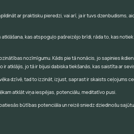
ildināt ar praktisku pieredzi, vai arī, ja ir tuvs dzenbudisms, 
atklāšana, kas atspoguļo pašreizējo brīdi, rāda to, kas notiek
apzinātības nozīmīgumu. Kāds pie tā nonācis, jo sapinies ikdiena
r atklājis, jo tā ir bijusi dabiska tiekšanās, kas saistīta ar se
vēka dzīvē, tad to izzināt, izjust, saprast ir skaists ceļojums ce
ēkam atklāt viņa iespējas, potenciālu, meditatīvo pusi.
atiesās būtības potenciāla un reizē sniedz dziedinošu sajūtu, 