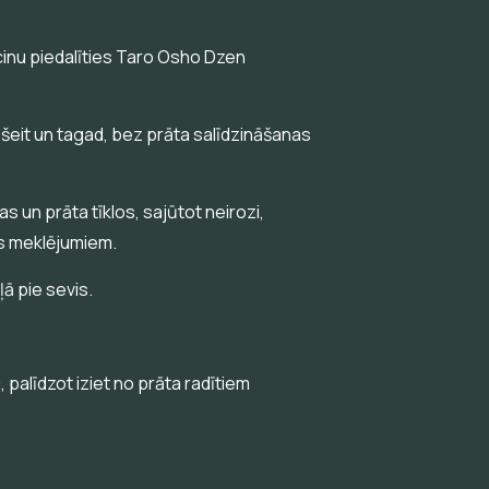
aicinu piedalīties Taro Osho Dzen
 šeit un tagad, bez prāta salīdzināšanas
s un prāta tīklos, sajūtot neirozi,
vis meklējumiem.
ļā pie sevis.
palīdzot iziet no prāta radītiem