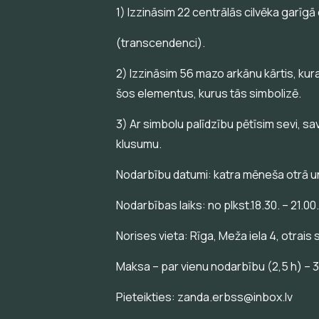
1) Izzināsim 22 centrālās cilvēka garīg
(transcendenci).
2) Izzināsim 56 mazo arkānu kārtis, ku
šos elementus, kurus tās simbolizē.
3) Ar simbolu palīdzību pētīsim sevi, s
klusumu.
Nodarbību datumi: katra mēneša otrā un
Nodarbības laiks: no plkst.18.30. – 21.00
Norises vieta: Rīga, Meža iela 4, otrais s
Maksa – par vienu nodarbību (2,5 h) – 3
Pieteikties: zanda.erbss@inbox.lv