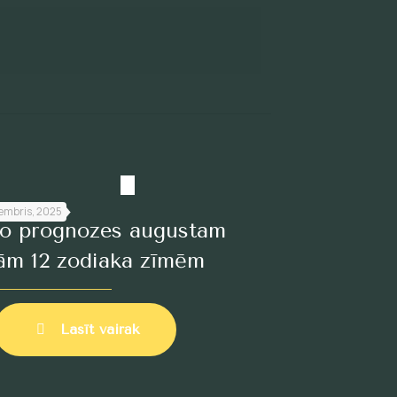
embris, 2025
ro prognozes augustam
ām 12 zodiaka zīmēm
Lasīt vairāk