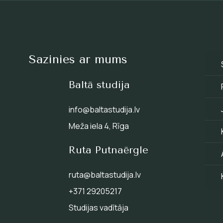
Sazinies ar mums
Baltā studija
info@baltastudija.lv
Meža iela 4, Rīga
Ruta Putnaērgle
ruta@baltastudija.lv
+371 29205217
Studijas vadītāja