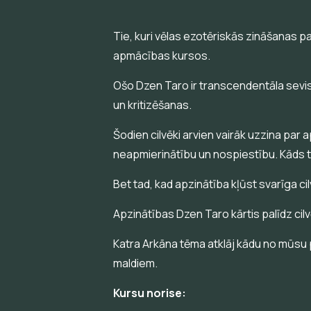
Tie, kuri vēlas ezotēriskās zināšanas pap
apmācības kursos.
Ošo Dzen Taro ir transcendentāla sevis 
un kritizēšanas.
Šodien cilvēki arvien vairāk uzzina par 
neapmierinātību un nospiestību. Kāds to i
Bet tad, kad apzinātība kļūst svarīga cil
Apzinātības Dzen Taro kārtis palīdz cilv
Katra Arkāna tēma atklāj kādu no mūsu p
maldiem.
Kursu norise: