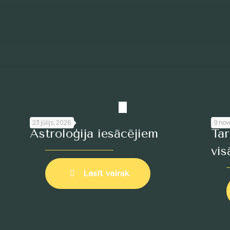
23 jūlijs, 2026
9 nov
Astroloģija iesācējiem
Ta
vis
Lasīt vairāk