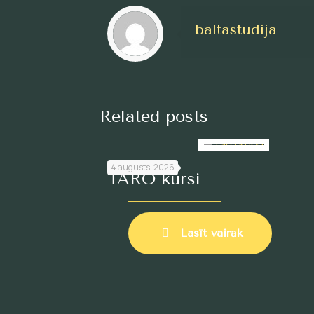
baltastudija
Related posts
4 augusts, 2026
TARO kursi
Lasīt vairāk