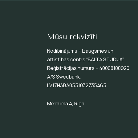
Mūsu rekvizīti
Nodibinājums – Izaugsmes un
attīstības centrs “BALTĀ STUDIJA”
Reģistrācijas numurs – 40008188920
A/S Swedbank,
LV17HABA0551032735465
Meža iela 4, Rīga