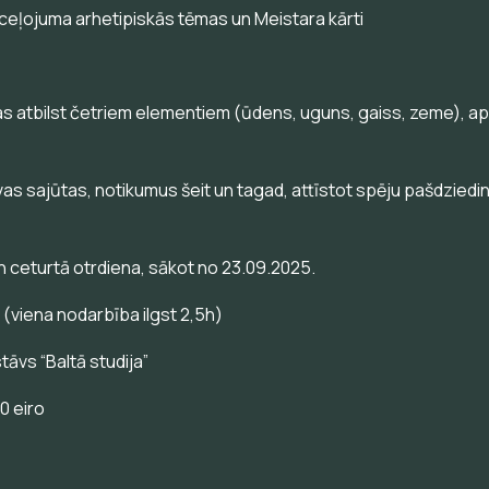
ā ceļojuma arhetipiskās tēmas un Meistara kārti
ras atbilst četriem elementiem (ūdens, uguns, gaiss, zeme), ap
avas sajūtas, notikumus šeit un tagad, attīstot spēju pašdzied
 ceturtā otrdiena, sākot no 23.09.2025.
. (viena nodarbība ilgst 2,5h)
tāvs “Baltā studija”
0 eiro