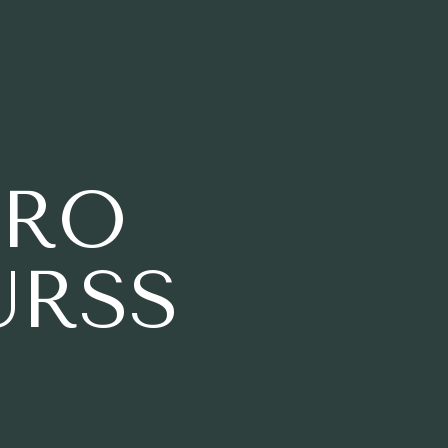
ARO
URSS